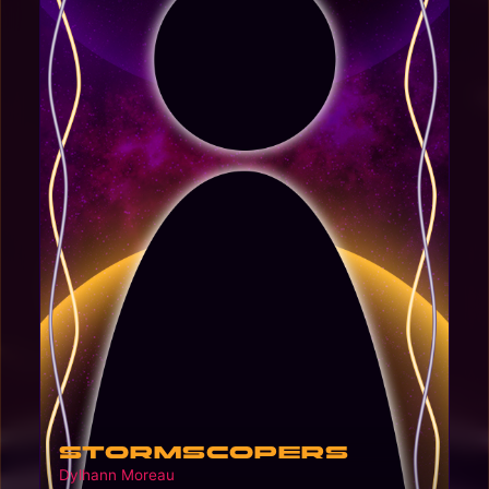
StormScopers
Dylhann Moreau