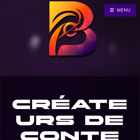
MENU
Créate
urs de
conte